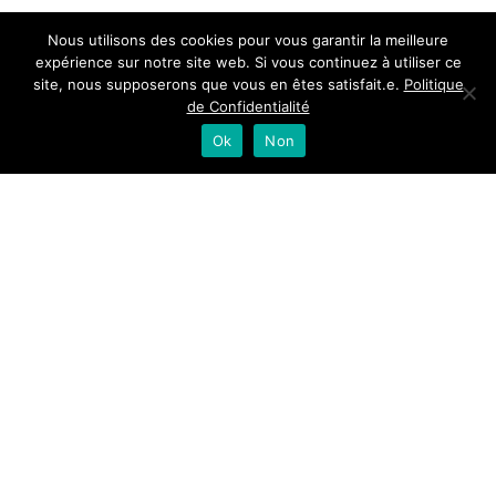
monde.
Nous utilisons des cookies pour vous garantir la meilleure
expérience sur notre site web. Si vous continuez à utiliser ce
Spirits Hunters a été récompensé en
site, nous supposerons que vous en êtes satisfait.e.
Politique
2019 aux USA par le « John
de Confidentialité
Ok
Non
Barleycorn Award Double Gold »,
pour la conception et les
fonctionnalités du site web.
40 contenus originaux publiés
chaque semaine et relayés sur les
réseaux sociaux (Instagram,
Facebook, Linkedin).
Une Newsletter « Liquid &
Numbers » envoyée chaque semaine