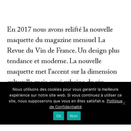
En 2017 nous avons relifté la nouvelle
maquette du magazine mensuel La
Revue du Vin de France. Un design plus
tendance et moderne. La nouvelle
maquette met l’accent sur la dimension
culturelle mais aussi urbaine du vin
Nous utilisons des cookies pour vous garantir la meilleure
(bistrots, bars à vins, restos…).
expérience sur notre site web. Si vous continuez à utiliser ce
site, nous supposerons que vous en êtes satisfait.e.
Politique
de Confidentialité
Un nouveau Rubricage
Ok
Non
Un nouveau rubriquage en quatre temps