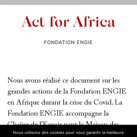
Act for Africa
FONDATION ENGIE
Nous avons réalisé ce document sur les
grandes actions de la Fondation ENGIE
en Afrique durant la crise du Covid. La
Fondation ENGIE accompagne la
Chaîne de l’Espoir pour la Maison des
Nous utilisons des cookies pour vous garantir la meilleure
Enfants de l’Hôpital Como de Dakar et