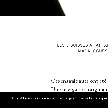
LES 3 SUISSES A FAIT 
MAGALOGUES D
Ces magalogues ont été d
Une navigation originale 
révolution pour les tablet
Nous utilisons des cookies pour vous garantir la meilleure expér