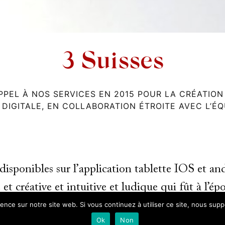
3 Suisses
APPEL À NOS SERVICES EN 2015 POUR LA CRÉATION
IGITALE, EN COLLABORATION ÉTROITE AVEC L’ÉQ
isponibles sur l’application tablette IOS et and
et créative et intuitive et ludique qui fût à l’é
tes.
ience sur notre site web. Si vous continuez à utiliser ce site, nous sup
Ok
Non