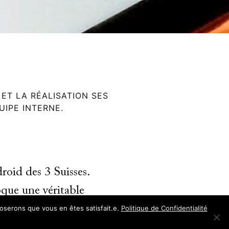
 ET LA RÉALISATION SES
UIPE INTERNE.
roid des 3 Suisses.
poque une véritable
poserons que vous en êtes satisfait.e.
Politique de Confidentialité